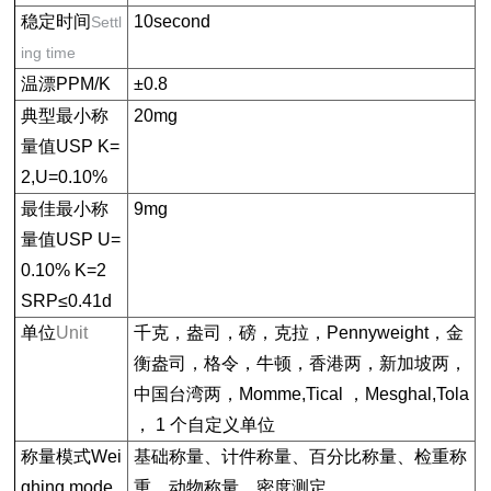
稳定时间
10second
Settl
ing time
温漂PPM/K
±0.8
典型最小称
20mg
量值USP K=
2,U=0.10%
最佳最小称
9mg
量值USP U=
0.10% K=2
SRP≤0.41d
单位
Unit
千克，盎司，磅，克拉，Pennyweight，金
衡盎司，格令，牛顿，香港两，新加坡两，
中国台湾两，Momme,Tical ，Mesghal,Tola
， 1 个自定义单位
称量模式
Wei
基础称量、计件称量、百分比称量、检重称
ghing mode
重、动物称量、密度测定