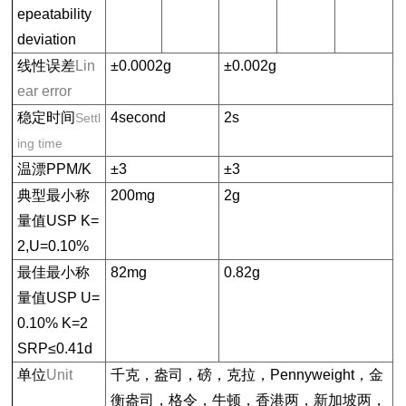
epeatability
deviation
线性误差
Lin
±0.0002g
±0.002g
ear error
稳定时间
4second
2s
Settl
ing time
温漂PPM/K
±3
±3
典型最小称
200mg
2g
量值USP K=
2,U=0.10%
最佳最小称
82mg
0.82g
量值USP U=
0.10% K=2
SRP≤0.41d
单位
Unit
千克，盎司，磅，克拉，Pennyweight，金
衡盎司，格令，牛顿，香港两，新加坡两，