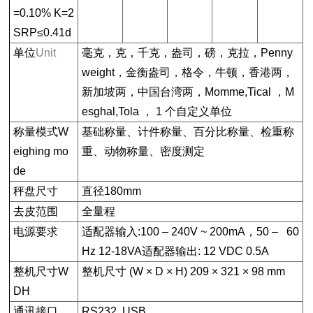
=0.10% K=2
SRP≤0.41d
单位
Unit
毫克，克，千克，盎司，磅，克拉，Penny
weight，金衡盎司，格令，牛顿，香港两，
新加坡两，中国台湾两，Momme,Tical ，M
esghal,Tola ， 1 个自定义单位
称量模式
W
基础称量、计件称量、百分比称量、检重称
eighing mo
重、动物称量、密度测定
de
秤盘尺寸
直径180mm
去皮范围
全量程
电源要求
适配器输入:100 – 240V ~ 200mA，50 – 60
Hz 12-18VA适配器输出: 12 VDC 0.5A
整机尺寸W
整机尺寸 (W × D × H) 209 × 321 × 98 mm
DH
通讯接口
RS232 USB