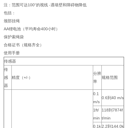
注：范围可达100“的视线 -遇墙壁和障碍物降低
包括：
颈部挂绳
AA锂电池（平均寿命400小时）
保护索绳袋
合格证书（规格齐全）
使用手册
传感器
传
分辨
感
精度（+/-）
规格范围
率
器
0.1
0.6到40 m/s
m/s
1ft/
118到7874f
min
t/min
0.1k
2.2到144.0k