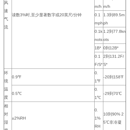
风
m/h
m/h
速
读数3%时,至少显著数字或20英尺/分钟
0.1
1.3到89.5m
气
mph
ph
流
0.1k
1.2到77.8kn
nots
ots
1B*
0到12B*
0.1
2到131.2F/
F/S*
S*
环
0.
0.9℉
-20到158℉
境
1℉
温
0.
0.5℃
-29到70℃
度
1℃
相
0.
对
10到90% 2
±2%RH
1%
湿
5℃非冷凝
RH