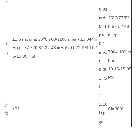
度
0.01
inHg
25℃/77℉2
0.1h
0.67-32.48 i
pa
nHg
±1.5 mbar at 25℃,700-1100 mbar/ ±0.044in
压
0.1
Hg at 77℉20.67-32.48 inHg/±0.022 PSI 10.1
力
700-1100 m
mba
5-15.95 PSI
bar
r
10.15-15.95
0.00
PSI
1PS
I
1°
1/16
罗
±5°
0到360°
th
盘
基
数