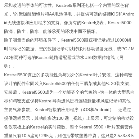
示和改进的字体的可读性。Kestrel5系列还包括一个内置的双色背
光，*的聚碳酸酯镜片和AA电池供电，并提供可选的链接iOS和Andro
id无线连接和应用程序的支持。像所有的Kestrel仪表，Kestrel5000
防滴，防尘，防水，能够承受的环境中而不损坏。
除了测量当前的环境条件下，Kestrel5500跟踪和记录超过10000组
时间标记的数据。您的数据记录可以转移到移动设备无线，或PC / M
AC有两种可选的Kestrel链路适配器或防水USB数据传输线（另
购）。
Kestrel5500真正的多功能性为与另外的Kestrel叶片安装。这种精密
设计的配件牢固装入Kestrel5500的任何三脚架或其他¼-20装支架。
安装后，Kestrel5500成为一个功能齐全的气象站 -为一体的大型风向
标和精密支点保持Kestrel导向进风进行连续测量和风速记录和其他
主要气象参数。Kestrel链接的应用程序（iOS和Android），还通过
提供远程显示，其功能多达100′远（视线）上显示，可定制的移动设
备仪表板上的Kestrel的实时读数。整个Kestrel 5500 +叶片安装套件
重量只有10.5盎司/ 295克，到包括带软垫携带袋，这只是2.5×3×8.5