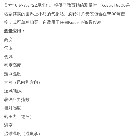
英寸/ 6.5×7.5×22厘米包。提供了数百精确测量时，Kestrel 5500是
名副其实的世界上小巧的气象站。旋转叶片安装包含在5500与链
接，或可单独购买。它适用于任何Kestrel的5系仪表。
测量应用：
高度
气压
侧风
密度高度
露点温度
方向（风向和方向）
逆风/顺风
暑热压力指数
相对湿度
站压力（绝压）
温度
湿球温度（湿度学）