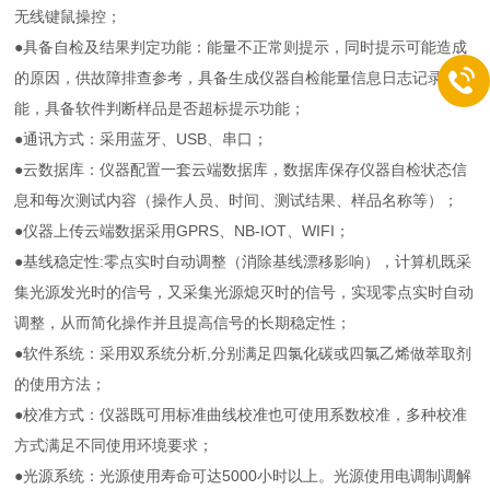
无线键鼠操控；
●具备自检及结果判定功能：能量不正常则提示，同时提示可能造成
的原因，供故障排查参考，具备生成仪器自检能量信息日志记录功
能，具备软件判断样品是否超标提示功能；
●通讯方式：采用蓝牙、USB、串口；
●云数据库：仪器配置一套云端数据库，数据库保存仪器自检状态信
息和每次测试内容（操作人员、时间、测试结果、样品名称等）；
●仪器上传云端数据采用GPRS、NB-IOT、WIFI；
●基线稳定性:零点实时自动调整（消除基线漂移影响），计算机既采
集光源发光时的信号，又采集光源熄灭时的信号，实现零点实时自动
调整，从而简化操作并且提高信号的长期稳定性；
●软件系统：采用双系统分析,分别满足四氯化碳或四氯乙烯做萃取剂
的使用方法；
●校准方式：仪器既可用标准曲线校准也可使用系数校准，多种校准
方式满足不同使用环境要求；
●光源系统：光源使用寿命可达5000小时以上。光源使用电调制调解