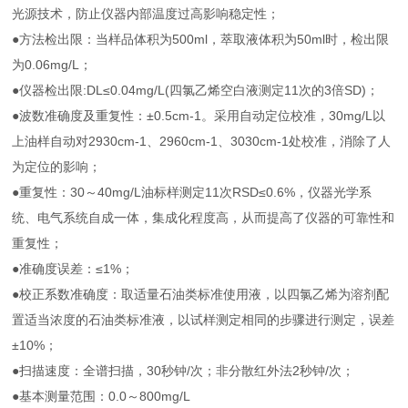
光源技术，防止仪器内部温度过高影响稳定性；
●方法检出限：当样品体积为500ml，萃取液体积为50ml时，检出限
为0.06mg/L；
●仪器检出限:DL≤0.04mg/L(四氯乙烯空白液测定11次的3倍SD)；
●波数准确度及重复性：±0.5cm-1。采用自动定位校准，30mg/L以
上油样自动对2930cm-1、2960cm-1、3030cm-1处校准，消除了人
为定位的影响；
●重复性：30～40mg/L油标样测定11次RSD≤0.6%，仪器光学系
统、电气系统自成一体，集成化程度高，从而提高了仪器的可靠性和
重复性；
●准确度误差：≤1%；
●校正系数准确度：取适量石油类标准使用液，以四氯乙烯为溶剂配
置适当浓度的石油类标准液，以试样测定相同的步骤进行测定，误差
±10%；
●扫描速度：全谱扫描，30秒钟/次；非分散红外法2秒钟/次；
●基本测量范围：0.0～800mg/L