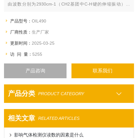
由波数分别为2930cm-1（CH2基团中C-H键的伸缩振动）、
2960cm-1（CH3基团中C-H键的伸缩振动）和3030cm-1（芳香
环中C-H键的伸缩振动）处的吸光度A2930、A2960和A3030。
产品型号：
OIL490
厂商性质：
生产厂家
更新时间：
2025-03-25
访 问 量：
5255
产品咨询
联系我们
产品分类
PRODUCT CATEGORY
相关文章
RELATED ARTICLES
影响气体检测仪读数的因素是什么