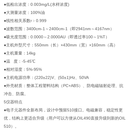
●低检出浓度：0.003mg/L(水样浓度)
●大测量浓度：100%油
●线性相关系数r﹥0.999
●波数范围：3400cm-1～2400cm-1（即2941nm～4167nm）
●吸光度范围：0.0000～2.0000AU（即透过率100～1%T）
●主机外型尺寸：550mm（长）×430mm（宽）×160mm（高）
●主机重量：14kg
●温 度：-5-45℃
●相对湿度：5%-95%
●主机电源功率：(220±22)V、(50±1)Hz、50VA
●外壳材质：整体工程塑料结构（PC+ABS）、防电磁辐射处理、抗
冲击、防腐。
5仪器特点
●电子元器件全新布局，设计中预留510接口。电磁兼容，稳定性更
优，结构上更适合升级（用户可以方便从OIL490直接升级到新的OIL
510）。