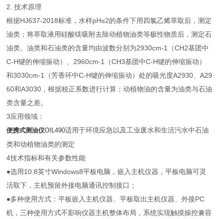
2. 技术原理
根据HJ637-2018标准，水样pH≤2的条件下用四氯乙烯萃取后，测定
油类；将萃取液用硅酸镁吸附去除动植物油类等极性物质后，测定石
油类。油类和石油类的含量均由波数分别为2930cm-1（CH2基团中
C-H键的伸缩振动）、2960cm-1（CH3基团中C-H键的伸缩振动）
和3030cm-1（芳香环中C-H键的伸缩振动）处的吸光度A2930、A29
60和A3030，根据校正系数进行计算；动植物油的含量为油类与石油
类含量之差。
3应用领域：
适用于环境应急以及工业废水和生活污水中石油
便携式测油仪
OIL490
类和动植物油类的测定
4技术指标和有关参数性能
●选用10.8英寸Windows8平板电脑，嵌入主机仪器，平板电脑可灵
活取下，主机预留外接电脑通讯控制接口；
●多种使用方式：平板嵌入主机仪器、平板取出主机仪器、外接PC
机，三种使用方式不影响仪器主机整体布局，系统实现触摸操控兼容