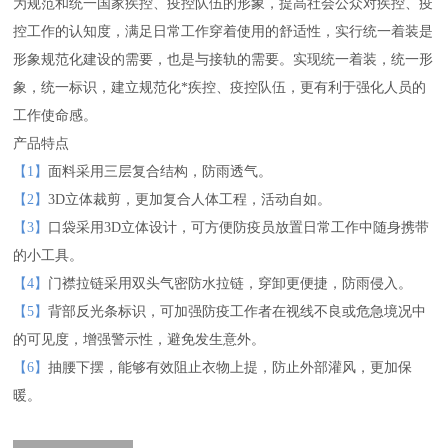
为规范和统一国家疾控、疫控队伍的形象，提高社会公众对疾控、疫
控工作的认知度，满足日常工作穿着使用的舒适性，实行统一着装是
形象规范化建设的需要，也是与接轨的需要。实现统一着装，统一形
象，统一标识，建立规范化*疾控、疫控队伍，更有利于强化人员的
工作使命感。
产品特点
【1】
面料采用三层复合结构，防雨透气。
【2】
3D立体裁剪，更加复合人体工程，活动自如。
【3】
口袋采用3D立体设计，可方便防疫员放置日常工作中随身携带
的小工具。
【4】
门襟拉链采用双头气密防水拉链，穿卸更便捷，防雨侵入。
【5】
背部反光条标识，可加强防疫工作者在视线不良或危急境况中
的可见度，增强警示性，避免发生意外。
【6】
抽腰下摆，能够有效阻止衣物上提，防止外部灌风，更加保
暖。