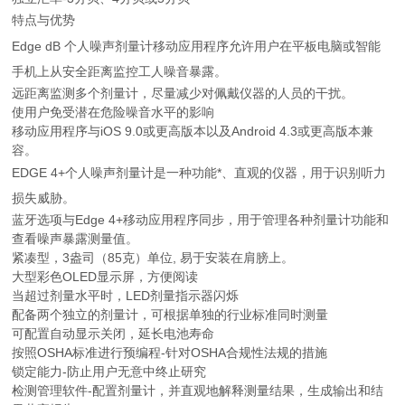
特点与优势
Edge dB 个人噪声剂量计移动应用程序允许用户在平板电脑或智能
手机上从安全距离监控工人噪音暴露。
远距离监测多个剂量计，尽量减少对佩戴仪器的人员的干扰。
使用户免受潜在危险噪音水平的影响
移动应用程序与iOS 9.0或更高版本以及Android 4.3或更高版本兼
容。
EDGE 4+个人噪声剂量计是一种功能*、直观的仪器，用于识别听力
损失威胁。
蓝牙选项与Edge 4+移动应用程序同步，用于管理各种剂量计功能和
查看噪声暴露测量值。
紧凑型，3盎司（85克）单位, 易于安装在肩膀上。
大型彩色OLED显示屏，方便阅读
当超过剂量水平时，LED剂量指示器闪烁
配备两个独立的剂量计，可根据单独的行业标准同时测量
可配置自动显示关闭，延长电池寿命
按照OSHA标准进行预编程-针对OSHA合规性法规的措施
锁定能力-防止用户无意中终止研究
检测管理软件-配置剂量计，并直观地解释测量结果，生成输出和结