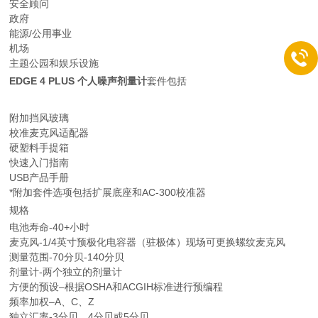
安全顾问
政府
能源/公用事业
机场
主题公园和娱乐设施
EDGE 4 PLUS 个人噪声剂量计
套件包括
附加挡风玻璃
校准麦克风适配器
硬塑料手提箱
快速入门指南
USB产品手册
*附加套件选项包括扩展底座和AC-300校准器
规格
电池寿命-40+小时
麦克风-1/4英寸预极化电容器（驻极体）现场可更换螺纹麦克风
测量范围-70分贝-140分贝
剂量计-两个独立的剂量计
方便的预设–根据OSHA和ACGIH标准进行预编程
频率加权–A、C、Z
独立汇率-3分贝、4分贝或5分贝