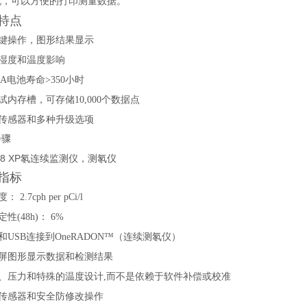
机，可以方便的打印测量数据。
特点
键操作，图形结果显示
湿度和温度影响
AA电池寿命>350小时
测试内存槽，可存储10,000个数据点
传感器和多种升级选项
步骤
指标
 2.7cph per pCi/l
性(48h)： 6%
和USB连接到OneRADON™（连续测氡仪）
屏图形显示数据和检测结果
、压力和特殊的温度设计,而不是依赖于软件补偿或校准
传感器和安全防修改操作