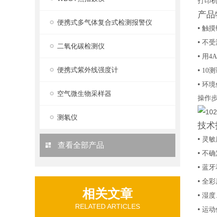
打印
产品
便携式多气体复合式检测报警仪
•
触摸
•
不受
二氧化碳检测仪
•
用4
便携式紫外线强度计
•
10
•
环境
空气微生物采样器
操作
测氡仪
技术
•
灵敏度：
查看全部产品
•
不确定
•
蓝牙
•
全彩
相关文章
•
湿度
RELATED ARTICLES
•
运动