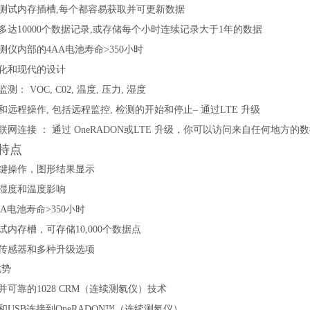
个测试内存插槽,每个都容易获取并可更新数据
多达10000个数据记录,或存储每个小时连续记录大于1年的数据
测仪
内部的4AA电池寿命>350小时
化和现代的设计
测： VOC, C02, 温度, 压力, 湿度
和远程操作, 包括远程监控, 检测的开始和停止– 通过LTE 升级
联网连接 ： 通过 OneRADON或LTE 升级，你可以访问来自任何地方的
特点
键操作，图形结果显示
湿度和温度影响
AA电池寿命>350小时
测试内存槽，可存储10,000个数据点
传感器和多种升级选项
优势
并可靠的1028 CRM（连续测氡仪）技术
和USB连接到OneRADON™（连续测氡仪）