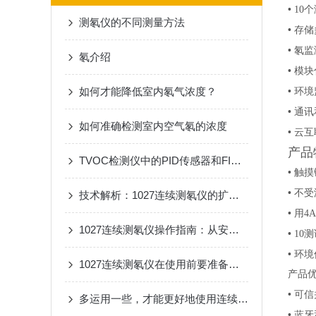
•
10
测氡仪的不同测量方法
•
存储
•
氡监
氡介绍
•
模块
如何才能降低室内氡气浓度？
•
环境监
•
通讯
如何准确检测室内空气氡的浓度
•
云互
产品
TVOC检测仪中的PID传感器和FID检测器的区别
•
触摸
•
不受
技术解析：1027连续测氡仪的扩散结光电二极管探测器工作原理及稳定性分析
•
用4
1027连续测氡仪操作指南：从安装到数据解读
•
10
•
环境
1027连续测氡仪在使用前要准备什么你知道吗？
产品
•
可信
多运用一些，才能更好地使用连续测氡仪
•
蓝牙