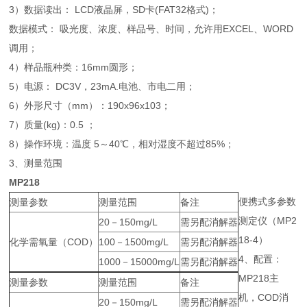
3）数据读出： LCD液晶屏，SD卡(FAT32格式)；
数据模式： 吸光度、浓度、样品号、时间，允许用EXCEL、WORD
调用；
4）样品瓶种类：16mm圆形；
5）电源： DC3V，23mA.电池、市电二用；
6）外形尺寸（mm）：190x96x103；
7）质量(kg)：0.5 ；
8）操作环境：温度 5～40℃，相对湿度不超过85%；
3、测量范围
MP218
便携式多参数
测量参数
测量范围
备注
测定仪（MP2
20－150mg/L
需另配消解器
18-4）
化学需氧量（COD）
100－1500mg/L
需另配消解器
4、配置：
1000－15000mg/L
需另配消解器
MP218主
测量参数
测量范围
备注
机，COD消
20－150mg/L
需另配消解器