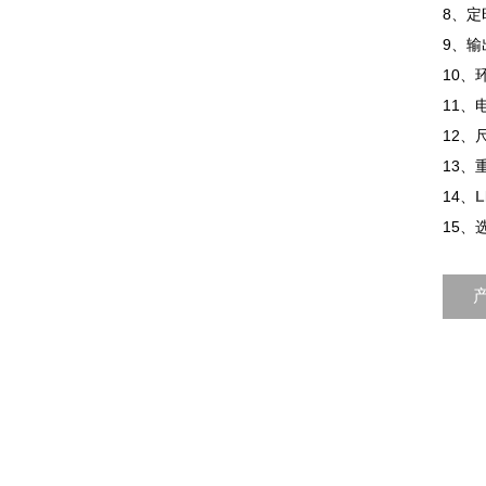
8、定
9、输
10、
11、
12、
13、重
14、
15