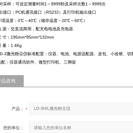
时采样：可设定测量时间1～9999秒及采样次数1～9999次
出接口：PC机通讯接口（RS232）及打印机输出接口
环境温度：0℃～40℃（储存温度－20℃～60℃）
电 源：交直流两用，配充电电池及充电器
尺 寸：
195mm*85mm*132mm
 量：1.4Kg
LD-3激光粉尘仪
标准配置：仪器、电池、电源适配器、皮包、小改锥、切
、选配：仪器通讯软件、微型打印机、三脚架
产品咨询
产品：
您的单位：