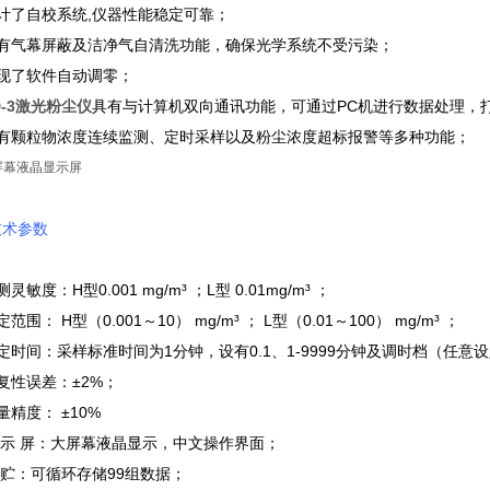
计了自校系统,仪器性能稳定可靠；
具有气幕屏蔽及洁净气自清洗功能，确保光学系统不受污染；
实现了软件自动调零；
D-3激光粉尘仪
具有与计算机双向通讯功能，可通过PC机进行数据处理，
具有颗粒物浓度连续监测、定时采样以及粉尘浓度超标报警等多种功能；
屏幕液晶显示屏
技术参数
灵敏度：H型0.001 mg/m³ ；L型 0.01mg/m³ ；
范围： H型（0.001～10） mg/m³ ； L型（0.01～100） mg/m³ ；
定时间：采样标准时间为1分钟，设有0.1、1-9999分钟及调时档（任意
复性误差：±2%；
量精度： ±10%
 示 屏：大屏幕液晶显示，中文操作界面；
 贮：可循环存储99组数据；