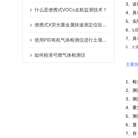
3、设
什么是便携式VOCs走航监测技术？
4、
5、
便携式X荧光重金属快速测定仪应用领域
6、
L
7、
使用PID有机气体检测仪进行土壤气体分析
8、大
如何校准可燃气体检测仪
主要
1、检测
2、测定
3、测
4、重
5、测
6、显
7、存