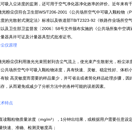
域可吸入尘浓度的监测，还可用于空气净化器净化效率的评价。近年来有千
3激光粉尘仪
符合卫生部WS/T206-2001《公共场所空气中可吸入颗粒物（P
度的光散射式测定法》标准以及铁道部TB/T2323-92《铁路作业场
以及卫生部卫监督发〔2006〕58号文件颁布实施的《公共场所集中空
计量器具许可证及计量器具型式批准证书。
粉尘仪原理
3激光粉尘仪
利用激光光束照射到含尘气流上，使光束产生散射光，粉尘浓
定公共场所空气中可吸入颗粒物浓度，具有快速、灵敏、稳定性好、体积
具有较 高灵敏度而需要的样品量少，并可省去或者简化样品处理步骤，因
储存，从而避免或减少了分析方法中的各种可能的误差因素。
技术特点
直读颗粒物质量浓度（mg/m³），1分钟出结果，或根据用户需要任意设
测量快速、准确、检测灵敏度高；