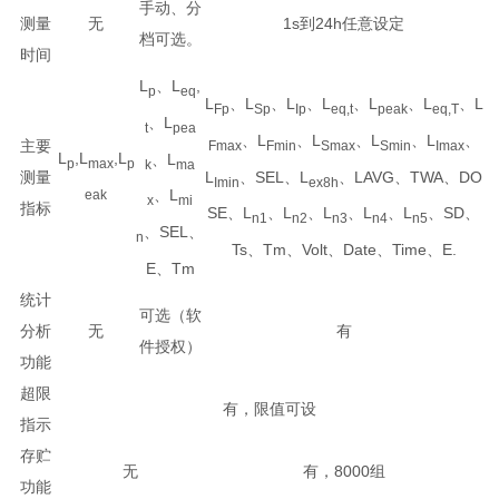
手动、分
测量
无
1s到24h任意设定
档可选。
时间
L
、L
,
p
eq
L
、L
、L
、L
、L
、L
、L
Fp
Sp
Ip
eq,t
peak
eq,T
、L
t
pea
、L
、L
、L
、L
、
主要
Fmax
Fmin
Smax
Smin
Imax
L
,L
,L
、L
p
max
p
k
ma
L
、SEL、L
、LAVG、TWA、DO
测量
Imin
ex8h
、L
eak
x
mi
指标
SE、L
、L
、L
、L
、L
、SD、
n1
n2
n3
n4
n5
、SEL、
n
Ts、Tm、Volt、Date、Time、E.
E、Tm
统计
可选（软
分析
无
有
件授权）
功能
超限
有，限值可设
指示
存贮
无
有，8000组
功能