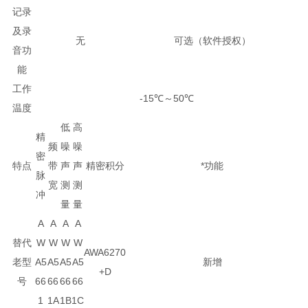
记录
及录
无
可选（软件授权）
音功
能
工作
-15℃～50℃
温度
低
高
精
频
噪
噪
密
特点
带
声
声
精密积分
*功能
脉
宽
测
测
冲
量
量
A
A
A
A
替代
W
W
W
W
AWA6270
老型
A5
A5
A5
A5
新增
+D
号
66
66
66
66
1
1A
1B
1C