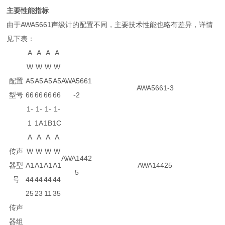
主要性能指标
由于AWA5661声级计的配置不同，主要技术性能也略有差异，详情
见下表：
A
A
A
A
W
W
W
W
配置
A5
A5
A5
A5
AWA5661
AWA5661-3
型号
66
66
66
66
-2
1-
1-
1-
1-
1
1A
1B
1C
A
A
A
A
传声
W
W
W
W
AWA1442
器型
A1
A1
A1
A1
AWA14425
5
号
44
44
44
44
25
23
11
35
传声
器组