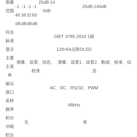
测量
25dB-14
-1
-1
-1
-1
25dB-140dB
范围
0dB
40
38
32
60
dB
dB
dB
dB
符合
GB/T 3785-2010 1级
标准
显示
128×64点阵OLED
主要
测量、设置、信息、
测量、设置1、设置2、数据、校准、信
主菜
校准
息
单
输出
AC、DC、RS232、PWM
接口
采样
48kHz
频率
积分
无
有
功能
积分