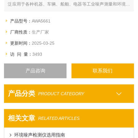
泛应用于各种机器、车辆、船舶、电器等工业噪声测量和环境噪
声测量，尤其是可以用于测量脉冲噪声。声级计适用于工厂企
业、环境保护、劳动卫生、教学、科研等领域。
产品型号：
AWA5661
厂商性质：
生产厂家
更新时间：
2025-03-25
访 问 量：
3493
产品咨询
联系我们
产品分类
PRODUCT CATEGORY
相关文章
RELATED ARTICLES
环境噪声检测仪选用指南