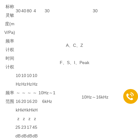
标称
30
40
80
4
30
30
灵敏
度(m
V/Pa)
频率
A、C、Z
计权
时间
F、S、I、Peak
计权
10
10
10
10
Hz
Hz
Hz
Hz
频率
～
～
～
～
10Hz～1
10Hz～16kHz
范围
16
20
16
20
6kHz
kH
kH
kH
kH
z
z
z
z
25
23
17
45
dB
dB
dB
dB