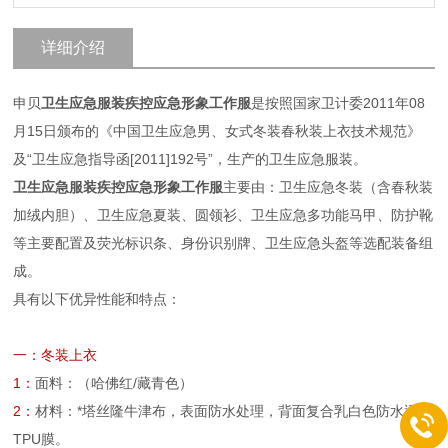
详细介绍
申贝
卫生应急服装疾控应急形象工作服
是按照国家卫计委2011年08
月15日颁布的《中国卫生应急男、女式冬装春秋装上衣技术规范》
及“卫生应急指导函[2011]192号”，生产的卫生应急服装。
卫生应急服装疾控应急形象工作服
主要由：卫生应急冬装（含春秋装
加绒内胆）、卫生应急夏装、圆领衫、卫生应急多功能马甲、防护靴
等主要配置及荧光标识条、身份识别牌、卫生应急头盔等选配装备组
成。
具有以下优异性能和特点：
一：冬装上衣
1：
面料：（哈佛红/藏青色）
2：
材料：*塔丝隆牛津布，表面防水处理，背面复合乳白色防水透湿
TPU膜。