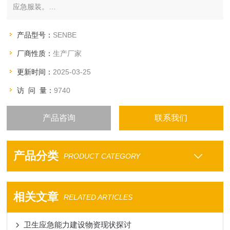
应急服装。
卫生应急服装主要由：卫生应急冬装（含春秋装 加绒内胆）、卫
生应急夏装、圆领衫、卫生应急多功能马甲、防护靴等主要配置
产品型号：
SENBE
及荧光标识条、身份识别牌、卫生应急头盔等选配装备组成。
厂商性质：
生产厂家
更新时间：
2025-03-25
访 问 量：
9740
产品咨询
联系我们
产品分类
PRODUCT CATEGORY
相关文章
RELATED ARTICLES
卫生应急能力建设物资现状探讨