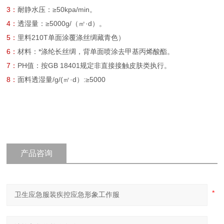
3：
耐静水压：≥50kpa/min。
4：
透湿量：≥5000g/（㎡·d）。
5：
里料210T单面涂覆涤丝绸藏青色）
6：
材料：*涤纶长丝绸，背单面喷涂去甲基丙烯酸酯。
7：
PH值：按GB 18401规定非直接接触皮肤类执行。
8：
面料透湿量/g/(㎡·d）:≥5000
产品咨询