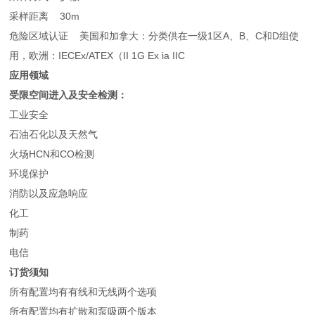
采样距离 30m
危险区域认证 美国和加拿大：分类供在一级1区A、B、C和D组使
用，欧洲：IECEx/ATEX（II 1G Ex ia IIC
应用领域
受限空间进入及安全检测：
工业安全
石油石化以及天然气
火场HCN和CO检测
环境保护
消防以及应急响应
化工
制药
电信
订货须知
所有配置均有有线和无线两个选项
所有配置均有扩散和泵吸两个版本