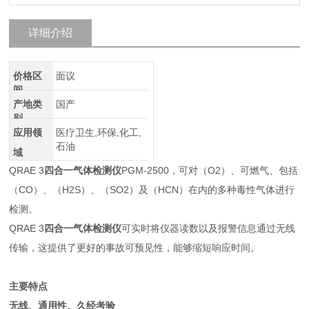
详细介绍
价格区
面议
间
产地类
国产
别
应用领
医疗卫生,环保,化工,
石油
域
QRAE 3
四合一气体检测仪
PGM-2500，可对（O2）、可燃气、包括
（CO）、（H2S）、（SO2）及（HCN）在内的多种毒性气体进行
检测。
QRAE 3
四合一气体检测仪
可实时将仪器读数以及报警信息通过无线
传输，这提供了更好的事故可预见性，能够缩短响应时间。
主要特点
无线、通用性、久经考验