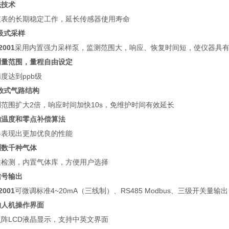
洗技术
仪表的长期稳定工作，延长传感器使用寿命
吸式采样
2001
采用内置强力采样泵，监测范围大，响应、恢复时间短，使仪器具
测量范围，量程自由设定
度达到ppb级
放式气路结构
范围扩大2倍，响应时间加快10s，免维护时间有效延长
的温度和零点补偿算法
器表现出更加优良的性能
测数千种气体
性检测，内置气体库，方便用户选择
信号输出
2001
可微调标准4~20mA（三线制）、RS485 Modbus、三级开关量输
的人机操作界面
阵LCD液晶显示，支持中英文界面