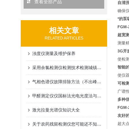
查看全部产品
自清
确保
*的泵
FGM-
相关文章
超宽
RELATED ARTICLES
测量精
3G开
浊度仪测量及维护保养
使检测
智能
采用余氯检测仪检测技术检测城镇污水厂余氯很有必要
使仪
气相色谱仪故障排除方法（不出峰与灵敏度降低）
可检
广谱
甲醛测定仪仪国标法光电光度法与电化学的区别
多种
FGM-
激光拉曼光谱仪知识大全
友好
超大点
关于农药残留检测仪您可能还不知道！