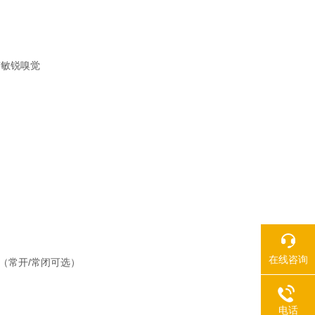
有敏锐嗅觉
在线咨询
出（常开/常闭可选）
电话