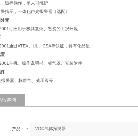
盖，磁棒操作，单人可维护
报警指示，一体化声光报警器（选配）
钢外壳
-2001可应用于极其复杂、恶劣的工况环境
证
-2001通过ATEX、UL、CSA等认证，具有化品质
配置
-2001主机、操作说明书、标气罩、安装附件
配件
报警器、标准气、减压阀等
产品咨询
产品：