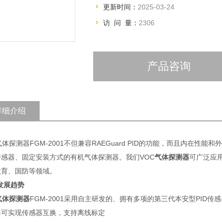
更新时间：
2025-03-24
访 问 量：
2306
产品咨询
详细介绍
气体探测器FGM-2001
不但兼容RAEGuard PID
的功能，而且内在性能和外
传感器、固定安装方式的有机气体探测器。我们VOC
气体探测器
可广泛应
教育、国防等领域。
D发展趋势
气体探测器
FGM-2001采用自主研发的、拥有多项的第三代本安型PID
具可实现传感器互换，支持离线标定