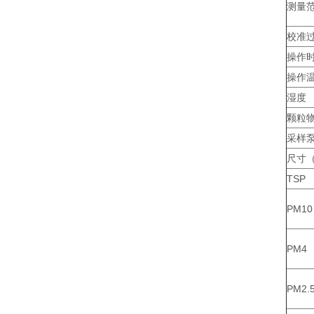
测量
校准
操作
操作
湿度
颗粒
采样
尺寸
TSP
PM10
PM4
PM2.