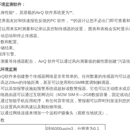
Q环境监测软件：
身性能*， 其搭载的AirQ 软件系统更为**。
Q 是界面友好和快速报告反馈的PC 软件， **的设计让您不必出门即可查
Q 可以用来实时测量和记录以及控制传感器的设置， 图表和表格会实时显示
自动启动和停止传感器。
参数和配置。
存储结果。
据库引擎。
测量等传感器配合， AirQ 软件可以通过风向测量值的极性图创建“污染玫
化环境监测
irQ软件来创建整个传感器网络是非常简单的。任何数量的传感器均可以连
高达20km的传输距离，甚至可以使用和GSM蜂窝调制解调器。
络可以添加报警设施如预警系统或超标读数警报器。它也可以主动喷水或
络路由器可以通过互联网访问（M2M SIM卡—2GB数据容量，固定或动
以通过智能手机应用程序，有任何异常情况，警报都可以即时到发送到您
可以设置风向和风速以及颗粒物等级。
可以通过网络连接来增加一个远程IP摄像头（观察当地状况）。
参数
0到6000ug/m3，分辨率为0.1