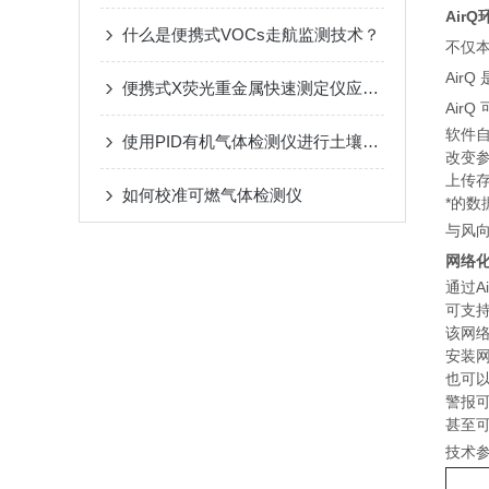
Air
什么是便携式VOCs走航监测技术？
不仅
本
Air
便携式X荧光重金属快速测定仪应用领域
Air
软件
使用PID有机气体检测仪进行土壤气体分析
改变
上传
如何校准可燃气体检测仪
*的数
与风向
网络
通过A
可支持
该网
安装网
也可
警报
甚至
技术