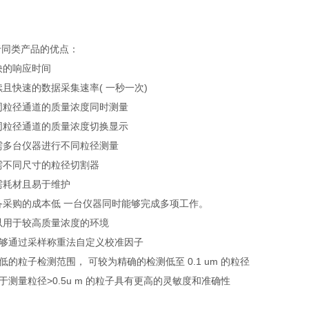
于同类产品的优点：
超快的响应时间
持续且快速的数据采集速率( 一秒一次)
不同粒径通道的质量浓度同时测量
不同粒径通道的质量浓度切换显示
无需多台仪器进行不同粒径测量
无需不同尺寸的粒径切割器
无需耗材且易于维护
设备采购的成本低 一台仪器同时能够完成多项工作。
可以用于较高质量浓度的环境
 能够通过采样称重法自定义校准因子
 超低的粒子检测范围， 可较为精确的检测低至 0.1 um 的粒径
 对于测量粒径>0.5u m 的粒子具有更高的灵敏度和准确性