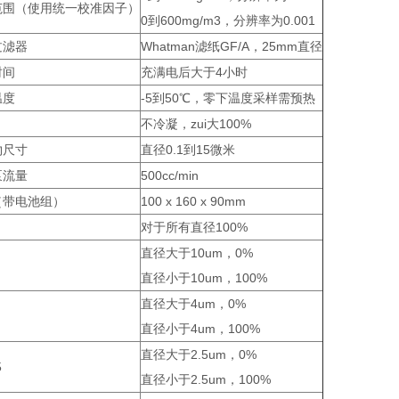
范围（使用统一校准因子）
0到600mg/m3，分辨率为0.001
过滤器
Whatman滤纸GF/A，25mm直径
时间
充满电后大于4小时
温度
-5到50℃，零下温度采样需预热
不冷凝，zui大100%
物尺寸
直径0.1到15微米
泵流量
500cc/min
（带电池组）
100 x 160 x 90mm
对于所有直径100%
直径大于10um，0%
直径小于10um，100%
直径大于4um，0%
直径小于4um，100%
直径大于2.5um，0%
5
直径小于2.5um，100%