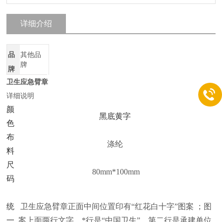
详细介绍
品
其他品
牌
牌
卫生应急臂章
详细说明
颜
黑底黄字
色
布
涤纶
料
尺
80mm*100mm
码
统
卫生应急臂章正面中间位置印有“红花白十字”图案 ；图
一
案上面两行文字，*行是“中国卫生”，第二行是承建单位