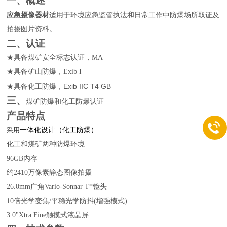
一、
概述
应急摄像器材
适
用于环境应急监管执法和日常工作中防爆场所取证及
拍摄图片资料。
二、
认证
★
具备煤矿
安全标志认证，
MA
★
具备矿山防爆，
Exib I
Exib IIC T4 GB
★
具备化工防爆，
三、
煤矿防爆和化工防爆认证
产品特点
采用
一体化设计（化工防爆）
化工和煤矿两种防爆环境
96GB
内存
约
2410
万像素静态图像拍摄
26.0mm
广角
Vario-Sonnar T*
镜头
10
倍光学变焦
/
平稳光学防抖
(
增强模式
)
3.0"Xtra Fine
触摸式液晶屏