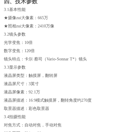
四、
技术参数
3.1
基本性能
★摄像
zui大像素：
665
万
★照相zui大像素：
2410
万像
3.2
镜头参数
光学变焦：
10
倍
数字变焦：
120
倍
镜头特点：卡尔
·
蔡司（
Vario-Sonnar T*
）镜头
3.3
显示参数
液晶屏类型：触摸屏，翻转屏
液晶屏尺寸：
3
英寸
液晶屏像素：
92.1
万
液晶屏描述：
16:9
模式触摸屏，翻转角度约
270
度
取景器描述：彩色取景器
3.4
拍摄性能
对焦方式：自动对焦，手动对焦