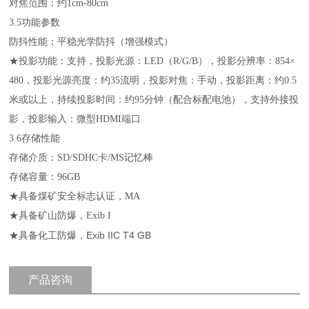
对焦范围：约
1cm
-80cm
3.5
功能参数
防抖性能：平稳光学防抖（增强模式）
★
投影功能：支持，
投影光源：
LED
（
R/G/B
），
投影分辨率：
854×
480
，
投影光源亮度：约
35
流明，
投影对焦：手动，
投影距离：约
0.5
米
或以上，
持续投影时间：约
95
分钟（配合标配电池），
支持外接投
影，
投影输入：微型
HDMI
端口
3.6
存储性能
存储介质：
SD/SDHC
卡
/MS
记忆棒
存储容量：
96GB
★
具备煤矿
安全标志认证，
MA
★
具备矿山防爆，
Exib I
Exib IIC T4 GB
★
具备化工防爆，
产品咨询