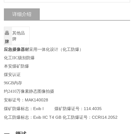
详细介绍
品
其他品
牌
牌
应急摄像器材
采用
一体化设计（化工防爆）
化工
IIC
级别防爆
本安煤矿防爆
煤安认证
96GB
内存
约
2410
万像素静态图像拍摄
MAK140028
安标证号：
Exib I
114.4035
煤矿防爆标志：
煤矿防爆证号：
Exib IIC T4 GB
CCRI14.2052
化工防爆标志：
化工防爆证号：