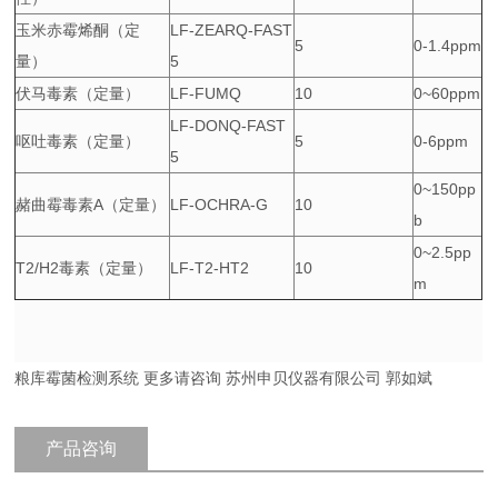
玉米赤霉烯酮（定
LF-ZEARQ-FAST
5
0-1.4ppm
量）
5
伏马毒素（定量）
LF-FUMQ
10
0~60ppm
LF-DONQ-FAST
呕吐毒素（定量）
5
0-6ppm
5
0~150pp
赭曲霉毒素A（定量）
LF-OCHRA-G
10
b
0~2.5pp
T2/H2毒素（定量）
LF-T2-HT2
10
m
粮库霉菌检测系统 更多请咨询 苏州申贝仪器有限公司 郭如斌
产品咨询