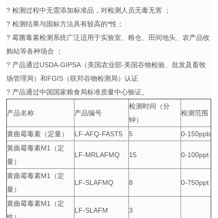
? 检测过程中无需添加标准品，对检测人员无毒无害 ；
? 检测结果与国标方法具有较高的*性；
? 霉菌毒素检测系统广泛适用于实验室、粮仓、田间地头、农产品收
购站等各种场合 ；
? 产品通过USDA-GIPSA（美国农业部-美国谷物检验、批发及畜牧
场管理局）和FGIS（联邦谷物检测局）认证
? 产品通过中国国家粮食局标准质量中心验证。
检测时间（分
产品名称
产品编号
检测范围
钟）
黄曲霉毒素（定量）
LF-AFQ-FAST5
5
0-150ppb
黄曲霉毒素M1（定
LF-MRLAFMQ
15
0-100ppt
量）
黄曲霉毒素M1（定
LF-SLAFMQ
8
0-750ppt
量）
黄曲霉毒素M1（定
LF-SLAFM
3
性）