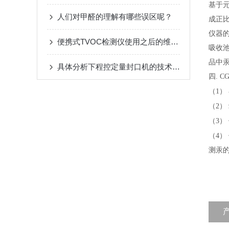
基于
人们对甲醛的理解有哪些误区呢？
成正
仪器
便携式TVOC检测仪使用之后的维护与保养
吸收
品中
具体分析下程控定量封口机的技术原理
四
.
CG
（
1
）
（
2
）
（
3
）
（
4
）
测汞