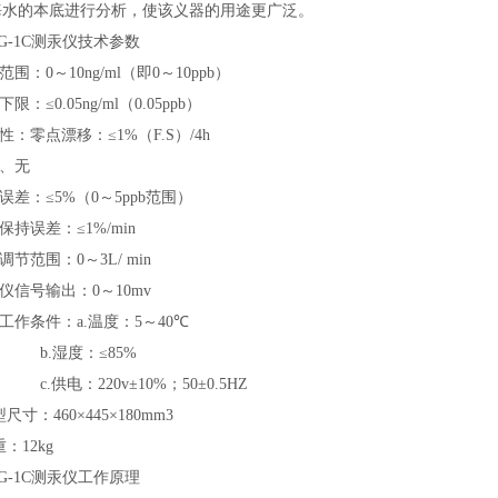
海水的本底进行分析，使该义器的用途更广泛。
G-1C测汞仪技术参数
范围：
0
～
10ng/ml
（即
0
～
10ppb
）
下限：≤
0.05ng/ml
（
0.05ppb
）
性：零点漂移：≤
1%
（
F.S
）
/4h
、无
误差：≤
5%
（
0
～
5ppb
范围）
保持误差：≤
1%/min
调节范围：
0
～
3L/ min
仪信号输出：
0
～
10mv
工作条件：
a.
温度：
5
～
40
℃
b.
湿度：≤
85%
c.
供电：
220v
±
10%
；
50
±
0.5HZ
型尺寸：
460
×
445
×
180mm3
重：
12kg
G-1C
测汞仪工作原理