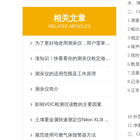
水、
二、C
相关文章
1.
测量
RELATED ARTICLES
2.
检出
3.
稳定
为了更好地使用测汞仪，用户需掌握这些知识
4.
噪声
5.
线性
涨知识！快看看你的测汞仪检定做的正确吗？
6.
数显
7.
流量
测汞仪的适用范围及工作原理
8.
记录
测汞仪简介
9.
正常
影响VOC检测仪读数的主要因素
10.
外
土壤重金属快速测定仪Niton XL3t 600应用案例分析
11.
净
三、
C
规范使用可燃气体报警器方法