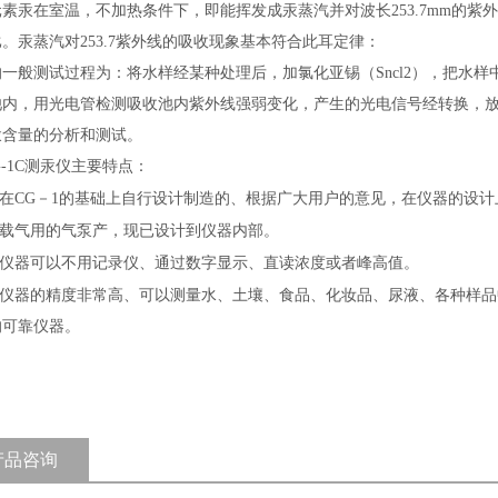
元素汞在室温，不加热条件下，即能挥发成汞蒸汽并对波长
253.7mm
的紫外
比。汞蒸汽对
253.7
紫外线的吸收现象基本符合此耳定律：
的一般测试过程为：将水样经某种处理后，加氯化亚锡（
Sncl2
），把水样
池内，用光电管检测吸收池内紫外线强弱变化，产生的光电信号经转换，
汞含量的分析和测试。
-1C
测汞仪主要特点：
在
CG
－
1
的基础上自行设计制造的、根据广大用户的意见，在仪器的设计
载气用的气泵产，现已设计到仪器内部。
仪器可以不用记录仪、通过数字显示、直读浓度或者峰高值。
仪器的精度非常高、可以测量水、土壤、食品、化妆品、尿液、各种样品
的可靠仪器。
产品咨询