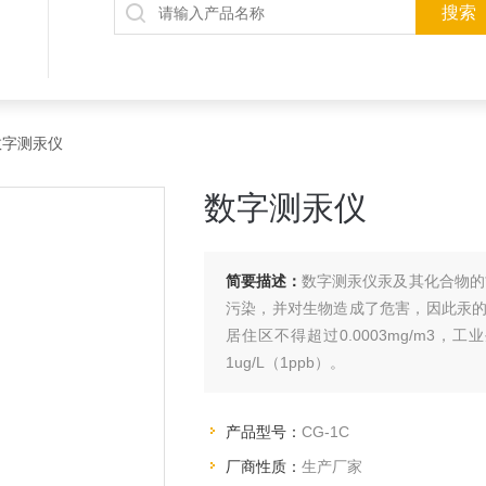
C数字测汞仪
数字测汞仪
简要描述：
数字测汞仪汞及其化合物的
污染，并对生物造成了危害，因此汞
居住区不得超过0.0003mg/m3，
1ug/L（1ppb）。
产品型号：
CG-1C
厂商性质：
生产厂家