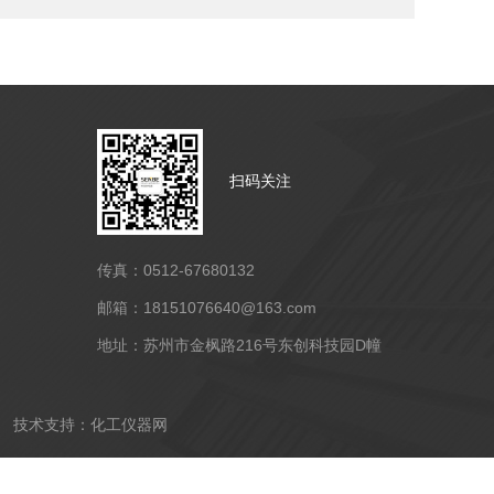
扫码关注
传真：0512-67680132
邮箱：18151076640@163.com
地址：苏州市金枫路216号东创科技园D幢
技术支持：
化工仪器网