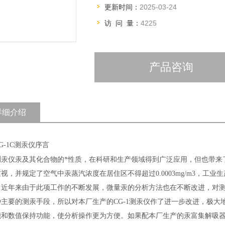
更新时间：
2025-03-24
访 问 量：
4225
产品咨询
详细介绍
G-1C
测汞仪序言
测汞仪
汞及其化合物的*性质，在科研和生产领域得到广泛应用，但也带来
重视，并规定了空气中汞蒸汽浓度在居住区不得超过
0.0003mg/m3
，工业生
。近年来由于此项工作的不断发展，微量汞的分析方法也在不断改进，对
种主要的测汞手段，所以对本厂生产的
CG-1
测汞仪作了进一步改进，极大
能和数值保持功能，使分析操作更为方便。如果配本厂生产的汞富集解吸