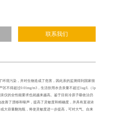
联系我们
了环境污染，并对生物造成了危害，因此汞的监测得到国家很
产区不得超过
0.01mg/m3
，生活饮用水含汞量不超过
1ug/L
（
1p
测汞仪的全性能要求也就越来越高。鉴于目前冷原子吸收法仍
地改善了漂移和噪声，提高了灵敏度和精确度，并具有直读浓
器或大容量翻泡瓶，将使灵敏度进一步提高，可对大气、自来