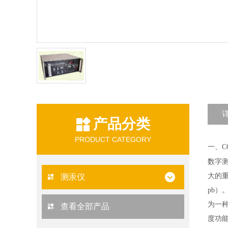
产品分类
PRODUCT CATEGORY
一、
C
数字
大的
测汞仪
pb
）
为一
查看全部产品
度功