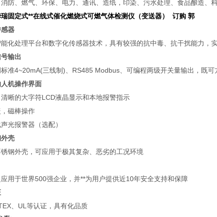
、消防、燃气、环保、电力、通讯、造纸，印染、污水处理、食品酿造、
瑞固定式**在线式催化燃烧式可燃气体检测仪（变送器） 订购 郭
传感器
智能化处理平台和数字化传感器技术，具有较强的抗中毒、抗干扰能力，
信号输出
标准4~20mA(三线制)、RS485 Modbus、可编程两级开关量输出，
的人机操作界面
、清晰的大字符LCD液晶显示和本地报警指示
盖，磁棒操作
化声光报警器（选配）
钢外壳
不锈钢外壳，可应用于极其复杂、恶劣的工况环境
应用于世界500强企业，并**为用户提供近10年安全支持和保障
证
TEX、UL等认证，具有化品质