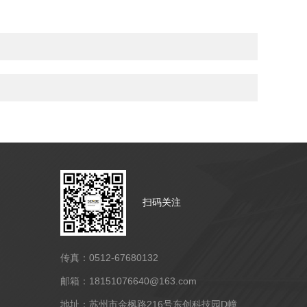
扫码关注
传真：0512-67680132
邮箱：18151076640@163.com
地址：苏州市金枫路216号东创科技园D幢