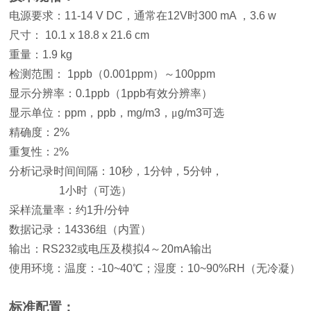
电源要求
：
11-14 V DC
，通常在
12V
时
300 mA
，
3.6 w
尺寸
：
10.1 x 18.8 x 21.6 cm
重量
：
1.9 kg
检测范围：
1ppb
（
0.001ppm
）～
100ppm
显示分辨率：
0.1ppb
（
1ppb
有效分辨率）
显示单位：
ppm
，
ppb
，
mg/m3
，μ
g/m3
可选
精确度
：
2%
重复性
：
2
%
分析记录时间间隔：
10
秒，
1
分钟，
5
分钟，
1
小时（可选）
采样流量率：约
1
升
/
分钟
数据记录：
14336
组（内置）
输出：
RS232
或电压及模拟
4
～
20mA
输出
使用环境：温度：
-10~40
℃；湿度：
10~90%RH
（无冷凝）
标准配置：