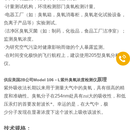
·计量测试机构，环境检测部门臭氧检测计量。
·电器工厂（如：臭氧箱，臭氧消毒柜，臭氧老化试验设备，
负离子产品等）实验测试。
·洁净区臭氧灭菌（如：制药，化妆品，食品工厂洁净室）；
监测臭氧浓度。
·为研究空气污染对健康影响而做的个人暴露监测。
·在时间变化极快的飞行航程上，建议使用
205
型臭氧分析
仪。
原理
供应美国2B公司Model 106－L紫外臭氧浓度检测仪
紫外吸收法长期以来用于测量大气中的臭氧，具有很高的精
度和准确性。臭氧分子在
254nm
处具有zui大的吸收性，和低
压汞灯的首要发射波长*。幸运的是，在大气中，极
少分子发现在显著浓度下这个波长上吸收该波长。
技术规格：