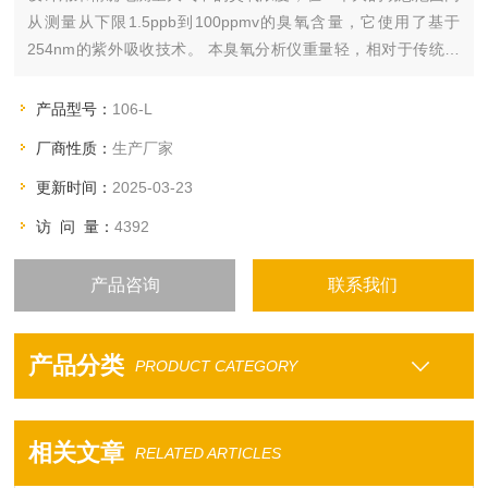
从测量从下限1.5ppb到100ppmv的臭氧含量，它使用了基于
254nm的紫外吸收技术。 本臭氧分析仪重量轻，相对于传统的
只有1.9kg；可连续检测，相对于传统的仪器它的功耗低（大约
3.6w），因而很适合于在下列场所使用，例如：
产品型号：
106-L
厂商性质：
生产厂家
更新时间：
2025-03-23
访 问 量：
4392
产品咨询
联系我们
产品分类
PRODUCT CATEGORY
相关文章
RELATED ARTICLES