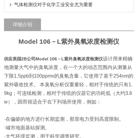
气体检测仪对于化学工业安全尤为重要
详细介绍
Model 106
－
L
紫外臭氧浓度检测仪
设计用来精确
供应美国2B公司Model 106－L紫外臭氧浓度检测仪
地测量大气中的臭氧浓度，在一个大的动态范围内从测量从
下限
1.5ppb
到
100ppmv
的臭氧含量，它使用了基于
254nm
的
紫外吸收技术。
本臭氧分析仪重量轻，相对于传统的只有
1.
9kg
；可连续检测，相对于传统的仪器它的功耗低（大约
3.6
w
），因而很适合于在下列场所使用，例如：
·在偏僻的地方进行长期监测，那里电力受到高度限制。
·城市地面基站探测。
·大气环境监测，用于科学调查研究。