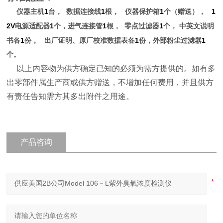
1
1
1
1
仪器主机
台，
数据连接线
根，
仪器保护箱
个（赠送），
2V
1
1
1
电源适配器
个，进气连接管
根，
零点过滤器
个，
中英文说明
1
1
1
书各
份，
出厂证明、原厂校准数据表各
份，外部粉尘过滤器
个。
以上内容物为供方确定已知的必须为需方提供的。如有多
出零部件属生产商或供方赠送，不增加任何费用，并且供方
有责任告知需方其多出附件之用途。
产品咨询