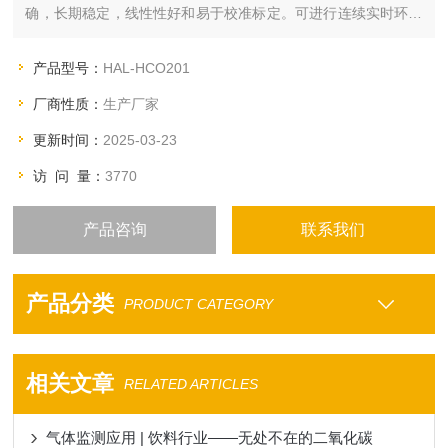
确，长期稳定，线性性好和易于校准标定。可进行连续实时环境
监测和分析，显示被测样品中CO2的百分或ppm浓度含量。苏州
申贝仪器提供二氧化碳检测仪销售校准维修服务
产品型号：
HAL-HCO201
厂商性质：
生产厂家
更新时间：
2025-03-23
访 问 量：
3770
产品咨询
联系我们
产品分类
PRODUCT CATEGORY
相关文章
RELATED ARTICLES
气体监测应用 | 饮料行业——无处不在的二氧化碳