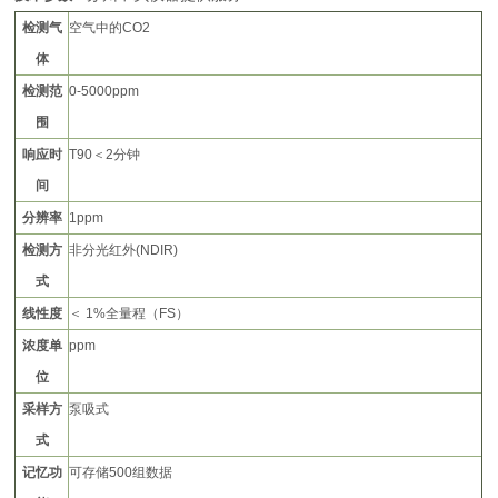
检测气
空气中的CO2
体
检测范
0-5000ppm
围
响应时
T90
＜2分钟
间
分辨率
1ppm
检测方
非分光红外(NDIR)
式
线性度
＜ 1%全量程（FS）
浓度单
ppm
位
采样方
泵吸式
式
记忆功
可存储500组数据