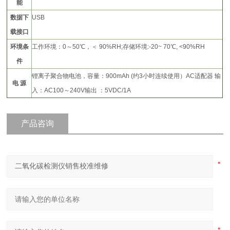
能
数据下
USB
载接口
环境条
工作环境：0～50℃，＜ 90%RH;存储环境:-20~ 70℃, <90%RH
件
锂离子聚合物电池，容量：900mAh (约3小时连续使用）AC适配器 输
电 源
入：AC100～240V输出 ：5VDC/1A
产品咨询