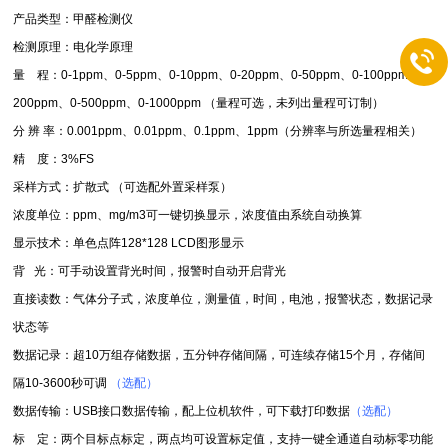
产品类型：甲醛检测仪
检测原理：电化学原理
量
程：0-1ppm、0-5ppm、0-10ppm、0-20ppm、0-50ppm、0-100ppm、0-
200ppm、0-500ppm、0-1000ppm （量程可选，未列出量程可订制）
分 辨 率：0.001ppm、0.01ppm、0.1ppm、1ppm（分辨率与所选量程相关）
精
度：3%FS
采样方式：扩散式 （可选配外置采样泵）
浓度单位：ppm、mg/m3可一键切换显示，浓度值由系统自动换算
显示技术：单色点阵128*128 LCD图形显示
背
光：可手动设置背光时间，报警时自动开启背光
直接读数：气体分子式，浓度单位，测量值，时间，电池，报警状态，数据记录
状态等
数据记录：超10万组存储数据，五分钟存储间隔，可连续存储15个月，存储间
隔10-3600秒可调
（选配）
数据传输：USB接口数据传输，配上位机软件，可下载打印数据
（选配）
标
定：两个目标点标定，两点均可设置标定值，支持一键全通道自动标零功能