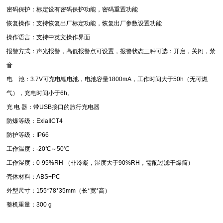
密码保护：标定设有密码保护功能，密码重置功能
恢复操作：支持恢复出厂标定功能，恢复出厂参数设置功能
操作语言：支持中英文操作界面
报警方式：声光报警，高低报警点可设置，报警状态三种可选：开启，关闭，禁
音
电
池：3.7V可充电锂电池，电池容量1800mA，工作时间大于50h（无可燃
气），充电时间小于6h。
充 电 器：带USB接口的旅行充电器
防爆等级：ExiaⅡCT4
防护等级：IP66
工作温度：-20℃～50℃
工作湿度：0-95%RH （非冷凝，湿度大于90%RH，需配过滤干燥筒）
壳体材料：ABS+PC
外型尺寸：155*78*35mm（长*宽*高）
整机重量：300 g