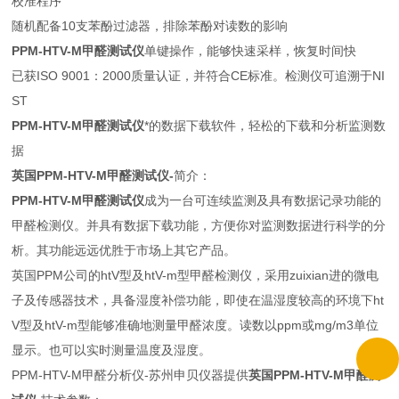
校准程序
随机配备10支苯酚过滤器，排除苯酚对读数的影响
PPM-HTV-M甲醛测试仪
单键操作，能够快速采样，恢复时间快
已获ISO 9001：2000质量认证，并符合CE标准。检测仪可追溯于NI
ST
PPM-HTV-M甲醛测试仪
*的数据下载软件，轻松的下载和分析监测数
据
英国PPM-HTV-M甲醛测试仪-
简介：
PPM-HTV-M甲醛测试仪
成为一台可连续监测及具有数据记录功能的
甲醛检测仪。并具有数据下载功能，方便你对监测数据进行科学的分
析。其功能远远优胜于市场上其它产品。
英国PPM公司的htV型及htV-m型甲醛检测仪，采用zuixian进的微电
子及传感器技术，具备湿度补偿功能，即使在温湿度较高的环境下ht
V型及htV-m型能够准确地测量甲醛浓度。读数以ppm或mg/m3单位
显示。也可以实时测量温度及湿度。
PPM-HTV-M甲醛分析仪-苏州申贝仪器提供
英国PPM-HTV-M甲醛测